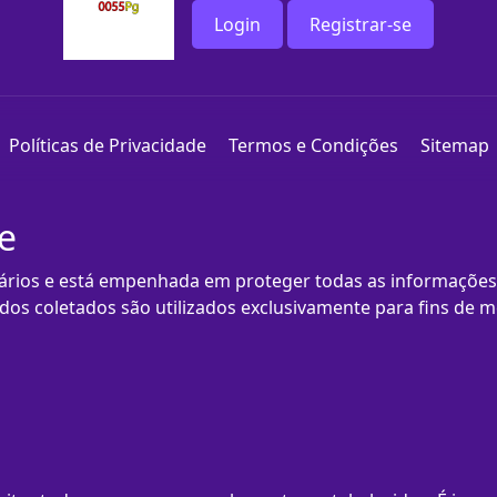
Login
Registrar-se
Políticas de Privacidade
Termos e Condições
Sitemap
de
uários e está empenhada em proteger todas as informações
os coletados são utilizados exclusivamente para fins de m