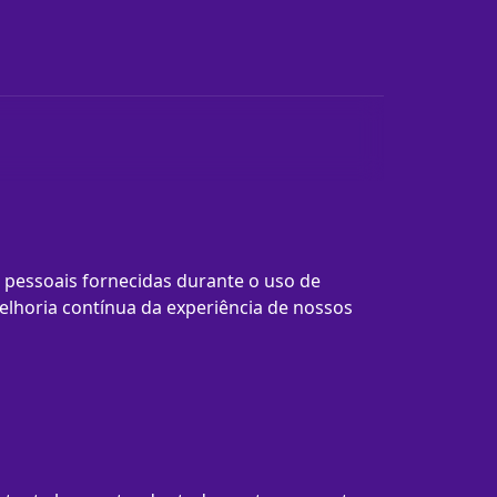
 pessoais fornecidas durante o uso de
elhoria contínua da experiência de nossos