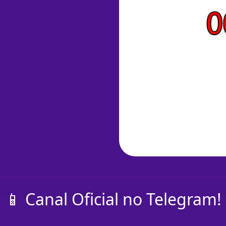
📱 Canal Oficial no Telegram!