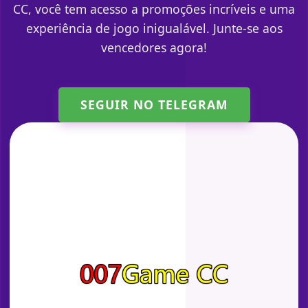
CC, você tem acesso a promoções incríveis e uma
experiência de jogo inigualável. Junte-se aos
vencedores agora!
SEGUIR NO TELEGRAM