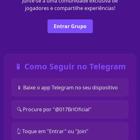
Junte-se a uma comunidade exclusiva de
jogadores e compartilhe experiências!
Entrar Grupo
📱 Como Seguir no Telegram
📱 Baixe o app Telegram no seu dispositivo
🔍 Procure por "@017BrlOficial"
👆 Toque em "Entrar" ou "Join"