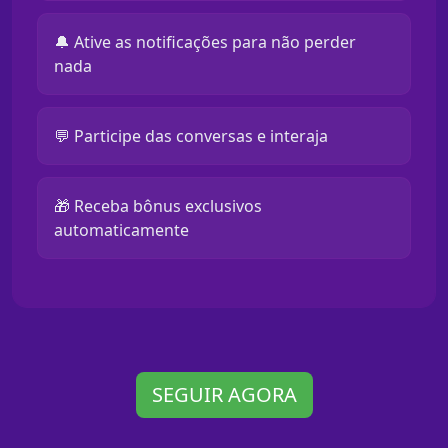
🔔 Ative as notificações para não perder
nada
💬 Participe das conversas e interaja
🎁 Receba bônus exclusivos
automaticamente
SEGUIR AGORA