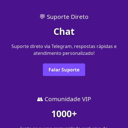
💬 Suporte Direto
Chat
Suporte direto via Telegram, respostas rápidas e
atendimento personalizado!
Falar Suporte
👥 Comunidade VIP
1000+