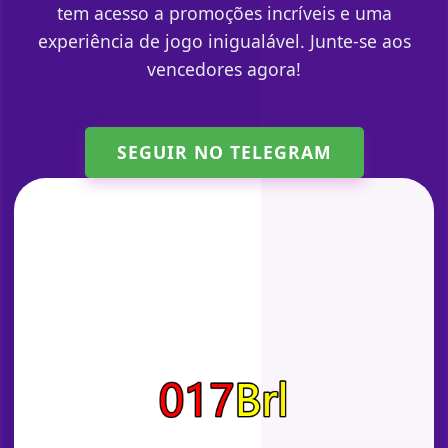
tem acesso a promoções incríveis e uma
experiência de jogo inigualável. Junte-se aos
vencedores agora!
SEGUIR NO TELEGRAM