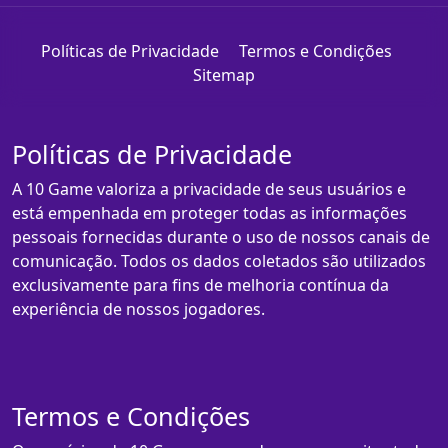
Políticas de Privacidade
Termos e Condições
Sitemap
Políticas de Privacidade
A 10 Game valoriza a privacidade de seus usuários e
está empenhada em proteger todas as informações
pessoais fornecidas durante o uso de nossos canais de
comunicação. Todos os dados coletados são utilizados
exclusivamente para fins de melhoria contínua da
experiência de nossos jogadores.
Termos e Condições