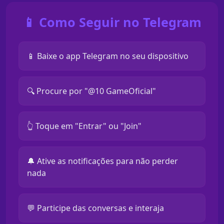
📱 Como Seguir no Telegram
📱 Baixe o app Telegram no seu dispositivo
🔍 Procure por "@10 GameOficial"
👆 Toque em "Entrar" ou "Join"
🔔 Ative as notificações para não perder
nada
💬 Participe das conversas e interaja