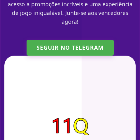
acesso a promoções incríveis e uma experiência
de jogo inigualável. Junte-se aos vencedores
agora!
SEGUIR NO TELEGRAM