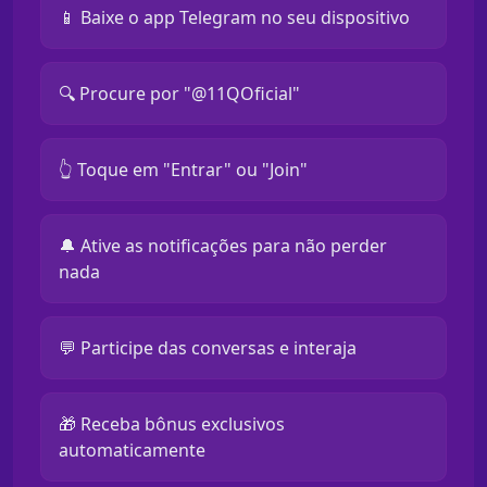
📱 Baixe o app Telegram no seu dispositivo
🔍 Procure por "@11QOficial"
👆 Toque em "Entrar" ou "Join"
🔔 Ative as notificações para não perder
nada
💬 Participe das conversas e interaja
🎁 Receba bônus exclusivos
automaticamente