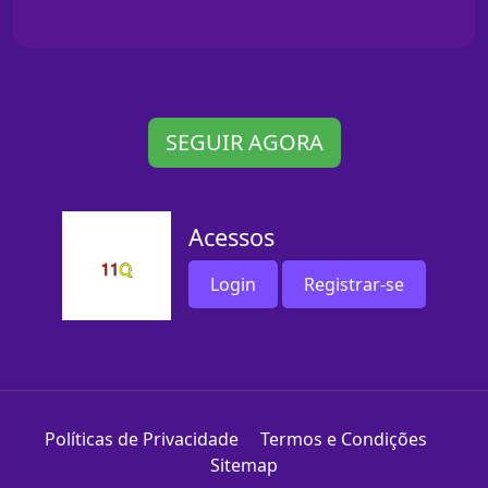
SEGUIR AGORA
Acessos
Login
Registrar-se
Políticas de Privacidade
Termos e Condições
Sitemap