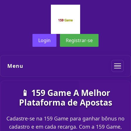
Login
Registrar-se
Menu
📱 159 Game A Melhor
Plataforma de Apostas
Cadastre-se na 159 Game para ganhar bônus no
cadastro e em cada recarga. Com a 159 Game,