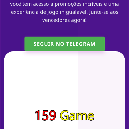
você tem acesso a promoções incríveis e uma
experiência de jogo inigualável. Junte-se aos
vencedores agora!
SEGUIR NO TELEGRAM