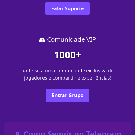
Falar Suporte
👥 Comunidade VIP
1000+
Junte-se a uma comunidade exclusiva de
jogadores e compartilhe experiências!
Entrar Grupo
📱 Como Seguir no Telegram