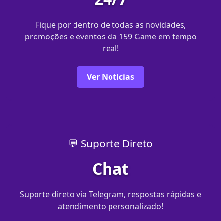
Fique por dentro de todas as novidades,
promoções e eventos da 159 Game em tempo
real!
Ver Notícias
💬 Suporte Direto
Chat
Suporte direto via Telegram, respostas rápidas e
atendimento personalizado!