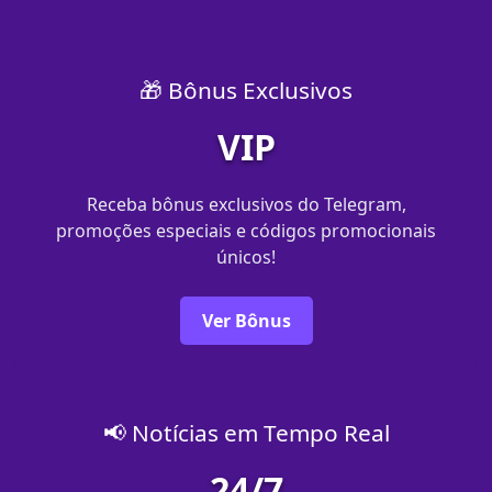
🎁 Bônus Exclusivos
VIP
Receba bônus exclusivos do Telegram,
promoções especiais e códigos promocionais
únicos!
Ver Bônus
📢 Notícias em Tempo Real
24/7