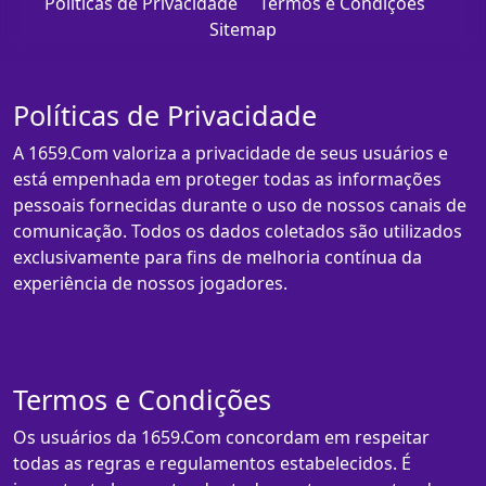
Políticas de Privacidade
Termos e Condições
Sitemap
Políticas de Privacidade
A 1659.Com valoriza a privacidade de seus usuários e
está empenhada em proteger todas as informações
pessoais fornecidas durante o uso de nossos canais de
comunicação. Todos os dados coletados são utilizados
exclusivamente para fins de melhoria contínua da
experiência de nossos jogadores.
Termos e Condições
Os usuários da 1659.Com concordam em respeitar
todas as regras e regulamentos estabelecidos. É