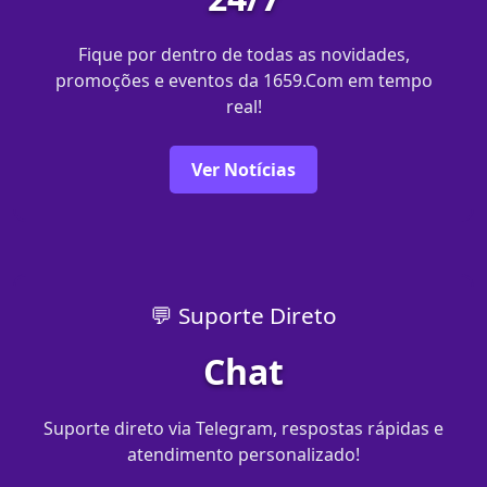
Fique por dentro de todas as novidades,
promoções e eventos da 1659.Com em tempo
real!
Ver Notícias
💬 Suporte Direto
Chat
Suporte direto via Telegram, respostas rápidas e
atendimento personalizado!