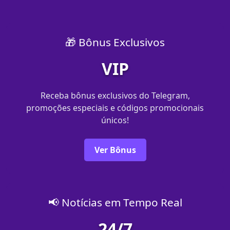
🎁 Bônus Exclusivos
VIP
Receba bônus exclusivos do Telegram,
promoções especiais e códigos promocionais
únicos!
Ver Bônus
📢 Notícias em Tempo Real
24/7