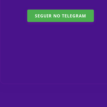
SEGUIR NO TELEGRAM