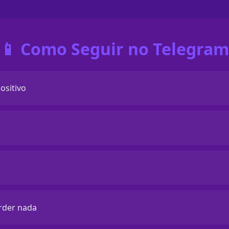
📱 Como Seguir no Telegram
ositivo
erder nada