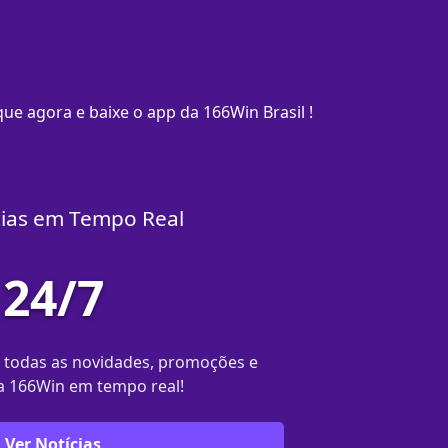
ue agora e baixe o app da 166Win Brasil !
cias em Tempo Real
24/7
e todas as novidades, promoções e
a 166Win em tempo real!
Ver Notícias