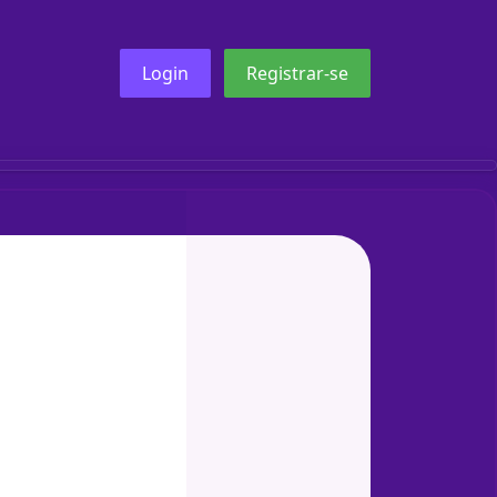
Login
Registrar-se