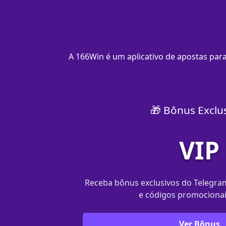
A 166Win é um aplicativo de apostas para
🎁 Bônus Exclu
VIP
Receba bônus exclusivos do Telegra
e códigos promocionai
Ver Bônus