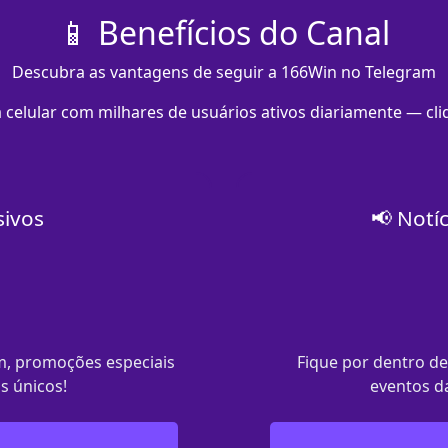
📱 Benefícios do Canal
Descubra as vantagens de seguir a 166Win no Telegram
 celular com milhares de usuários ativos diariamente — cliq
sivos
📢 Notí
m, promoções especiais
Fique por dentro d
s únicos!
eventos d