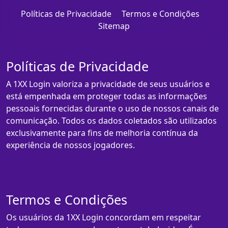
Políticas de Privacidade
Termos e Condições
Sitemap
Políticas de Privacidade
A 1XX Login valoriza a privacidade de seus usuários e
está empenhada em proteger todas as informações
pessoais fornecidas durante o uso de nossos canais de
comunicação. Todos os dados coletados são utilizados
exclusivamente para fins de melhoria contínua da
experiência de nossos jogadores.
Termos e Condições
Os usuários da 1XX Login concordam em respeitar