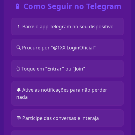
📱 Como Seguir no Telegram
📱 Baixe o app Telegram no seu dispositivo
🔍 Procure por "@1XX LoginOficial"
👆 Toque em "Entrar" ou "Join"
🔔 Ative as notificações para não perder
nada
💬 Participe das conversas e interaja