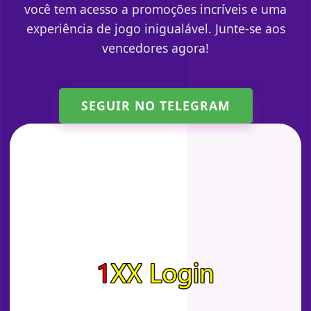
você tem acesso a promoções incríveis e uma
experiência de jogo inigualável. Junte-se aos
vencedores agora!
SEGUIR NO TELEGRAM