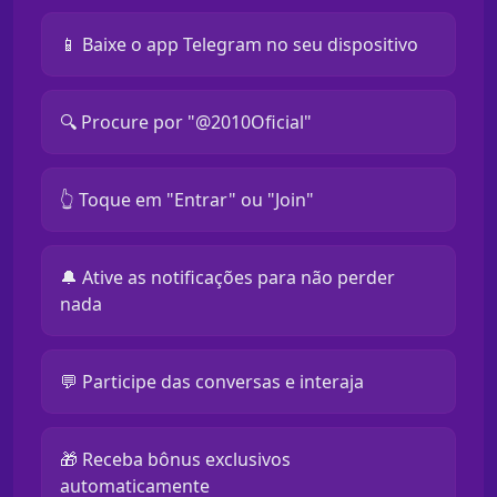
📱 Baixe o app Telegram no seu dispositivo
🔍 Procure por "@2010Oficial"
👆 Toque em "Entrar" ou "Join"
🔔 Ative as notificações para não perder
nada
💬 Participe das conversas e interaja
🎁 Receba bônus exclusivos
automaticamente