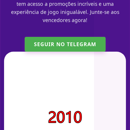
tem acesso a promoções incríveis e uma
experiência de jogo inigualável. Junte-se aos
vencedores agora!
SEGUIR NO TELEGRAM