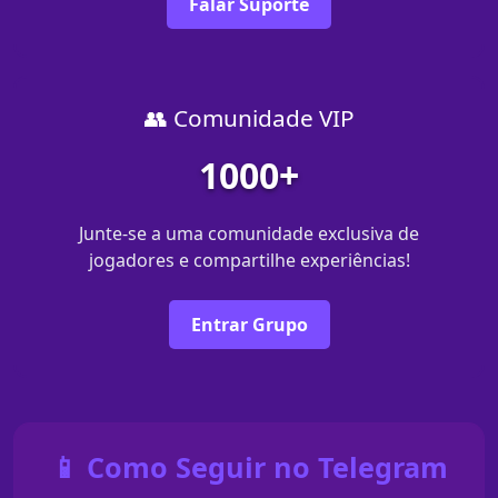
Falar Suporte
👥 Comunidade VIP
1000+
Junte-se a uma comunidade exclusiva de
jogadores e compartilhe experiências!
Entrar Grupo
📱 Como Seguir no Telegram