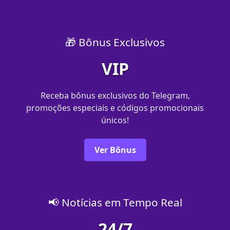
🎁 Bônus Exclusivos
VIP
Receba bônus exclusivos do Telegram,
promoções especiais e códigos promocionais
únicos!
Ver Bônus
📢 Notícias em Tempo Real
24/7