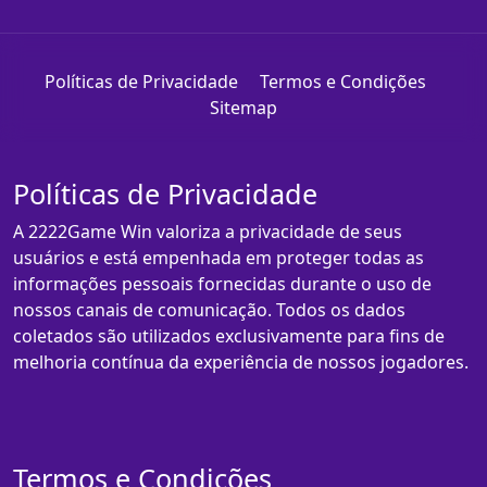
Políticas de Privacidade
Termos e Condições
Sitemap
Políticas de Privacidade
A 2222Game Win valoriza a privacidade de seus
usuários e está empenhada em proteger todas as
informações pessoais fornecidas durante o uso de
nossos canais de comunicação. Todos os dados
coletados são utilizados exclusivamente para fins de
melhoria contínua da experiência de nossos jogadores.
Termos e Condições