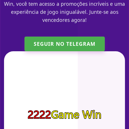
Win, você tem acesso a promoções incríveis e uma
experiência de jogo inigualável. Junte-se aos
vencedores agora!
SEGUIR NO TELEGRAM