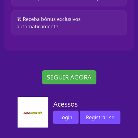
🎁 Receba bônus exclusivos
automaticamente
SEGUIR AGORA
Acessos
Login
Registrar-se