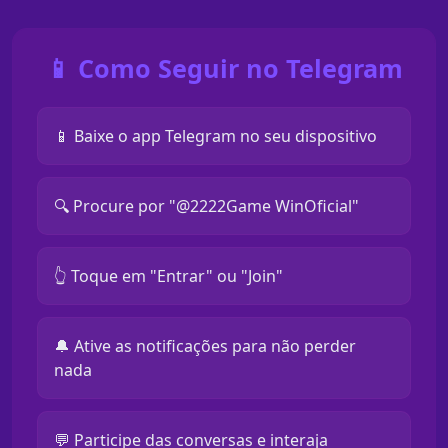
📱 Como Seguir no Telegram
📱 Baixe o app Telegram no seu dispositivo
🔍 Procure por "@2222Game WinOficial"
👆 Toque em "Entrar" ou "Join"
🔔 Ative as notificações para não perder
nada
💬 Participe das conversas e interaja