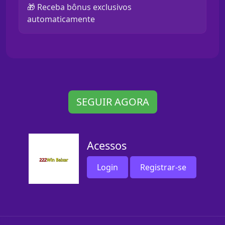
🎁 Receba bônus exclusivos
automaticamente
SEGUIR AGORA
Acessos
Login
Registrar-se