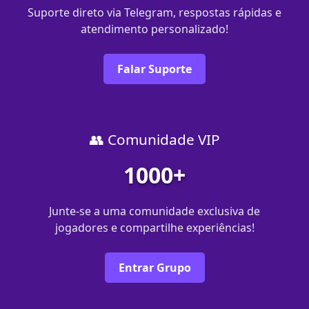
Suporte direto via Telegram, respostas rápidas e
atendimento personalizado!
Falar Suporte
👥 Comunidade VIP
1000+
Junte-se a uma comunidade exclusiva de
jogadores e compartilhe experiências!
Entrar Grupo