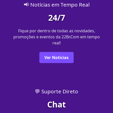
📢 Notícias em Tempo Real
24/7
Fique por dentro de todas as novidades,
promoções e eventos da 22Br.Com em tempo
real!
Ver Notícias
💬 Suporte Direto
Chat