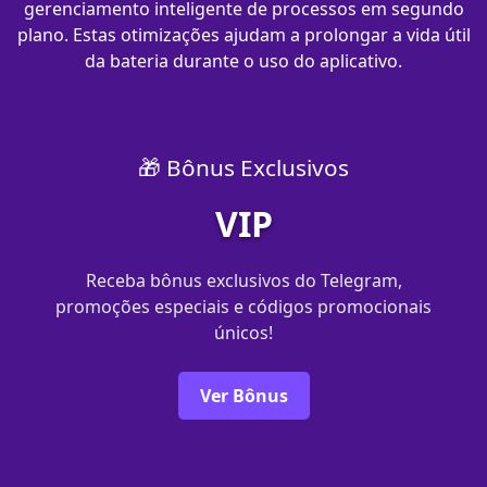
gerenciamento inteligente de processos em segundo
plano. Estas otimizações ajudam a prolongar a vida útil
da bateria durante o uso do aplicativo.
🎁 Bônus Exclusivos
VIP
Receba bônus exclusivos do Telegram,
promoções especiais e códigos promocionais
únicos!
Ver Bônus