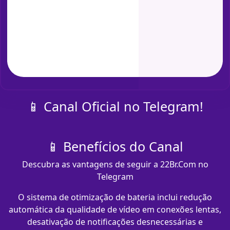
📱 Canal Oficial no Telegram!
📱 Benefícios do Canal
Descubra as vantagens de seguir a 22Br.Com no
Telegram
O sistema de otimização de bateria inclui redução
automática da qualidade de vídeo em conexões lentas,
desativação de notificações desnecessárias e