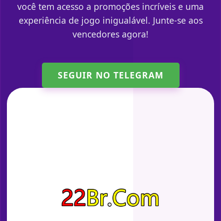
você tem acesso a promoções incríveis e uma
experiência de jogo inigualável. Junte-se aos
vencedores agora!
SEGUIR NO TELEGRAM