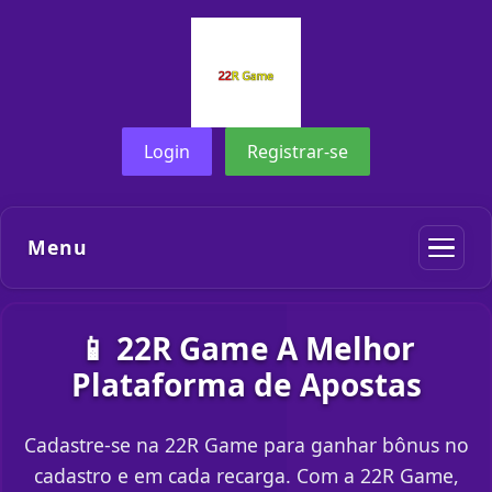
Login
Registrar-se
Menu
📱 22R Game A Melhor
Plataforma de Apostas
Cadastre-se na 22R Game para ganhar bônus no
cadastro e em cada recarga. Com a 22R Game,