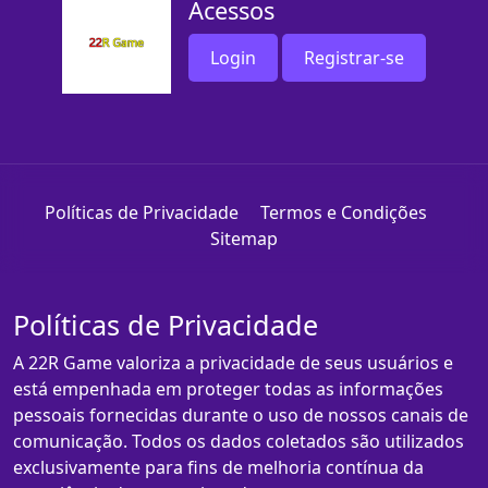
Acessos
Login
Registrar-se
Políticas de Privacidade
Termos e Condições
Sitemap
Políticas de Privacidade
A 22R Game valoriza a privacidade de seus usuários e
está empenhada em proteger todas as informações
pessoais fornecidas durante o uso de nossos canais de
comunicação. Todos os dados coletados são utilizados
exclusivamente para fins de melhoria contínua da