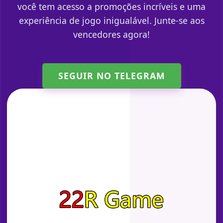
você tem acesso a promoções incríveis e uma
experiência de jogo inigualável. Junte-se aos
vencedores agora!
SEGUIR NO TELEGRAM