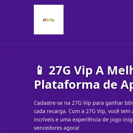
📱 27G Vip A Mel
Plataforma de A
Cadastre-se na 27G Vip para ganhar bô
cada recarga. Com a 27G Vip, você tem
incríveis e uma experiência de jogo inig
vencedores agora!