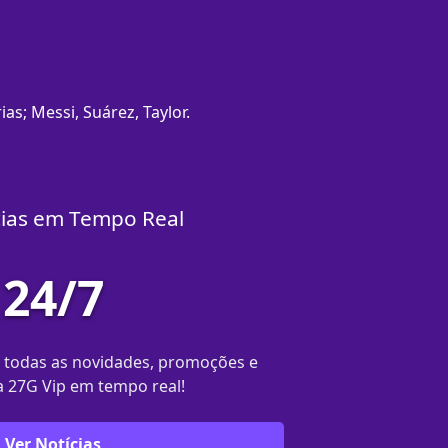
ias; Messi, Suárez, Taylor.
cias em Tempo Real
24/7
e todas as novidades, promoções e
a 27G Vip em tempo real!
Ver Notícias