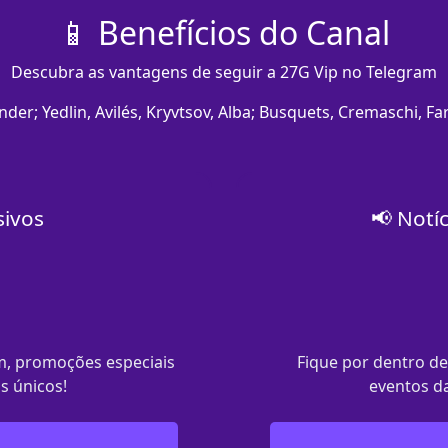
📱 Benefícios do Canal
Descubra as vantagens de seguir a 27G Vip no Telegram
der; Yedlin, Avilés, Kryvtsov, Alba; Busquets, Cremaschi, Far
sivos
📢 Notí
m, promoções especiais
Fique por dentro d
s únicos!
eventos d