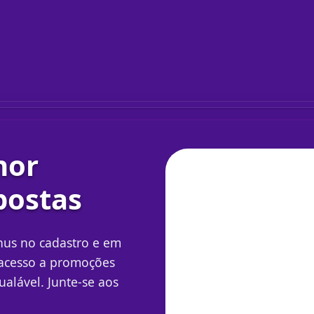
hor
postas
nus no cadastro e em
 acesso a promoções
ualável. Junte-se aos