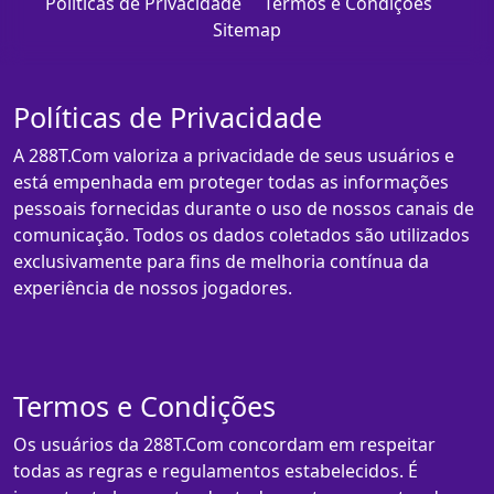
Políticas de Privacidade
Termos e Condições
Sitemap
Políticas de Privacidade
A 288T.Com valoriza a privacidade de seus usuários e
está empenhada em proteger todas as informações
pessoais fornecidas durante o uso de nossos canais de
comunicação. Todos os dados coletados são utilizados
exclusivamente para fins de melhoria contínua da
experiência de nossos jogadores.
Termos e Condições
Os usuários da 288T.Com concordam em respeitar
todas as regras e regulamentos estabelecidos. É