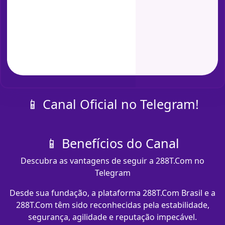
📱 Canal Oficial no Telegram!
📱 Benefícios do Canal
Descubra as vantagens de seguir a 288T.Com no
Telegram
Desde sua fundação, a plataforma 288T.Com Brasil e a
288T.Com têm sido reconhecidas pela estabilidade,
segurança, agilidade e reputação impecável.