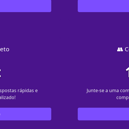
reto
👥 
t
espostas rápidas e
Junte-se a uma com
lizado!
compa
e