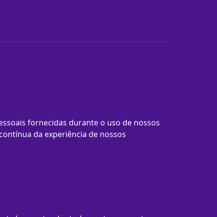
essoais fornecidas durante o uso de nossos
 contínua da experiência de nossos