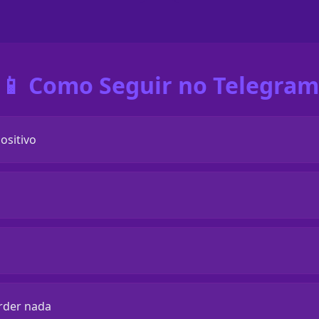
📱 Como Seguir no Telegram
ositivo
erder nada