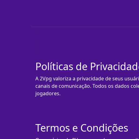
Políticas de Privacida
A 2Vpg valoriza a privacidade de seus usuá
canais de comunicação. Todos os dados cole
jogadores.
Termos e Condições