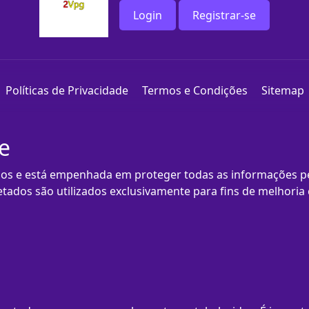
Login
Registrar-se
Políticas de Privacidade
Termos e Condições
Sitemap
de
rios e está empenhada em proteger todas as informações p
tados são utilizados exclusivamente para fins de melhoria