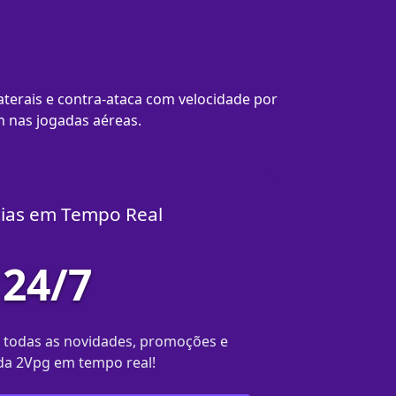
laterais e contra-ataca com velocidade por
 nas jogadas aéreas.
cias em Tempo Real
24/7
e todas as novidades, promoções e
da 2Vpg em tempo real!