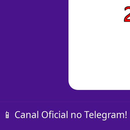
📱 Canal Oficial no Telegram!