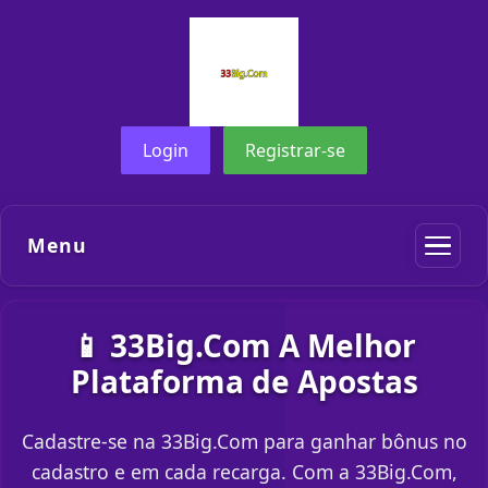
Login
Registrar-se
Menu
📱 33Big.Com A Melhor
Plataforma de Apostas
Cadastre-se na 33Big.Com para ganhar bônus no
cadastro e em cada recarga. Com a 33Big.Com,