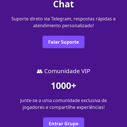
Chat
Suporte direto via Telegram, respostas rápidas e
atendimento personalizado!
Falar Suporte
👥 Comunidade VIP
1000+
Junte-se a uma comunidade exclusiva de
jogadores e compartilhe experiências!
Entrar Grupo