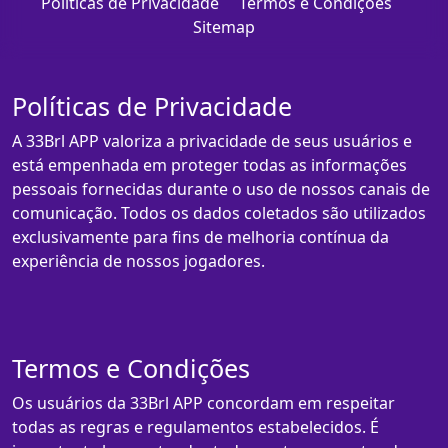
Políticas de Privacidade
Termos e Condições
Sitemap
Políticas de Privacidade
A 33Brl APP valoriza a privacidade de seus usuários e
está empenhada em proteger todas as informações
pessoais fornecidas durante o uso de nossos canais de
comunicação. Todos os dados coletados são utilizados
exclusivamente para fins de melhoria contínua da
experiência de nossos jogadores.
Termos e Condições
Os usuários da 33Brl APP concordam em respeitar
todas as regras e regulamentos estabelecidos. É