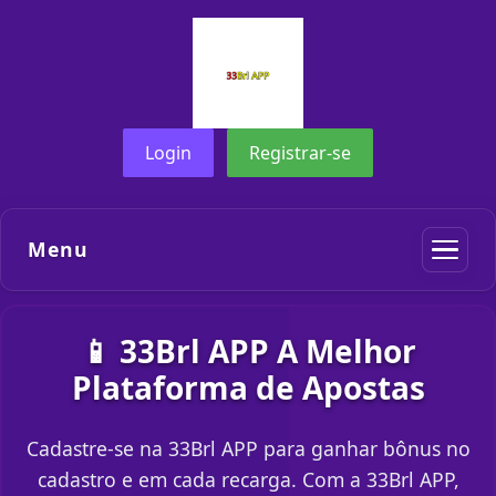
Login
Registrar-se
Menu
📱 33Brl APP A Melhor
Plataforma de Apostas
Cadastre-se na 33Brl APP para ganhar bônus no
cadastro e em cada recarga. Com a 33Brl APP,