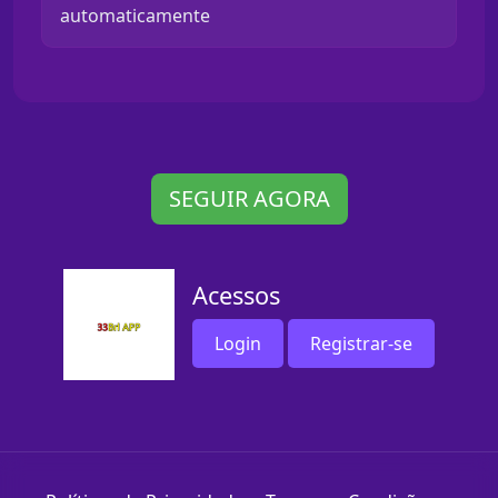
automaticamente
SEGUIR AGORA
Acessos
Login
Registrar-se