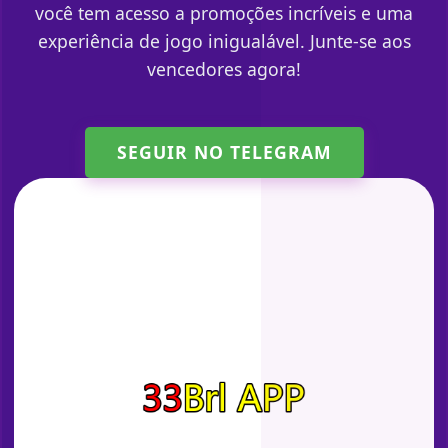
você tem acesso a promoções incríveis e uma
experiência de jogo inigualável. Junte-se aos
vencedores agora!
SEGUIR NO TELEGRAM