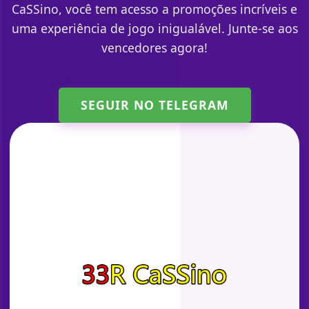
CaSSino, você tem acesso a promoções incríveis e
uma experiência de jogo inigualável. Junte-se aos
vencedores agora!
SEGUIR NO TELEGRAM