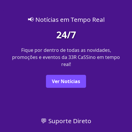
📢 Notícias em Tempo Real
24/7
Fique por dentro de todas as novidades,
promoções e eventos da 33R CaSSino em tempo
real!
Ver Notícias
💬 Suporte Direto