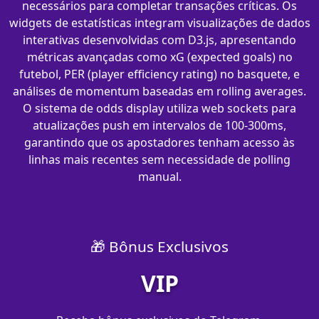
necessários para completar transações críticas. Os
widgets de estatísticas integram visualizações de dados
interativas desenvolvidas com D3.js, apresentando
métricas avançadas como xG (expected goals) no
futebol, PER (player efficiency rating) no basquete, e
análises de momentum baseadas em rolling averages.
O sistema de odds display utiliza web sockets para
atualizações push em intervalos de 100-300ms,
garantindo que os apostadores tenham acesso às
linhas mais recentes sem necessidade de polling
manual.
🎁 Bônus Exclusivos
VIP