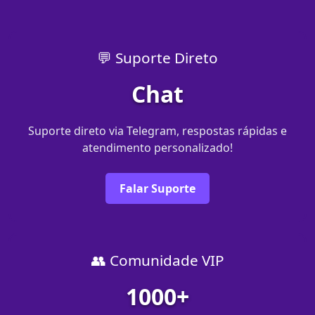
💬 Suporte Direto
Chat
Suporte direto via Telegram, respostas rápidas e
atendimento personalizado!
Falar Suporte
👥 Comunidade VIP
1000+