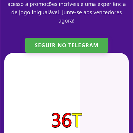
acesso a promoções incríveis e uma experiência
de jogo inigualável. Junte-se aos vencedores
agora!
SEGUIR NO TELEGRAM