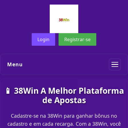
Login
Registrar-se
Menu
📱 38Win A Melhor Plataforma
de Apostas
Cadastre-se na 38Win para ganhar bônus no
cadastro e em cada recarga. Com a 38Win, você