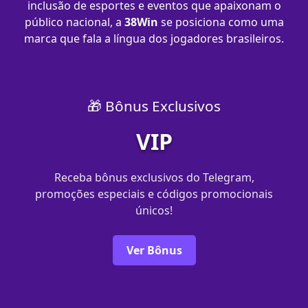
inclusão de esportes e eventos que apaixonam o
público nacional, a
38Win
se posiciona como uma
marca que fala a língua dos jogadores brasileiros.
🎁 Bônus Exclusivos
VIP
Receba bônus exclusivos do Telegram,
promoções especiais e códigos promocionais
únicos!
Ver Bônus