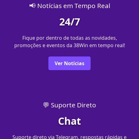
📢 Notícias em Tempo Real
24/7
Fique por dentro de todas as novidades,
promoções e eventos da 38Win em tempo real!
Ver Notícias
💬 Suporte Direto
Chat
Suporte direto via Telegram, respostas rápidas e