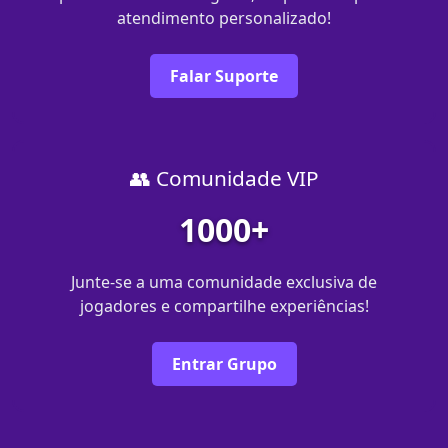
atendimento personalizado!
Falar Suporte
👥 Comunidade VIP
1000+
Junte-se a uma comunidade exclusiva de
jogadores e compartilhe experiências!
Entrar Grupo