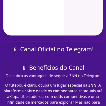
📱 Canal Oficial no Telegram!
📱 Benefícios do Canal
Descubra as vantagens de seguir a 3NN no Telegram
O futebol, é claro, ocupa um lugar especial na
3NN
. A
plataforma cobre desde os campeonatos estaduais até
a Copa Libertadores, com odds competitivas e uma
infinidade de mercados para explorar. Mas não para