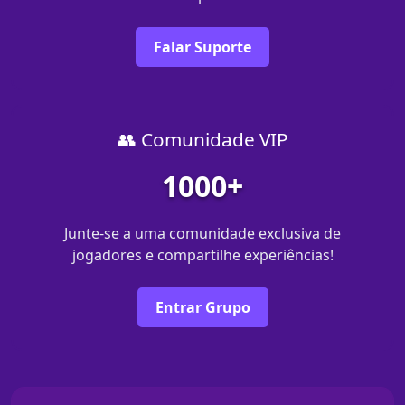
Falar Suporte
👥 Comunidade VIP
1000+
Junte-se a uma comunidade exclusiva de
jogadores e compartilhe experiências!
Entrar Grupo