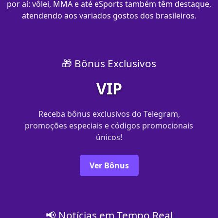
por aí: vôlei, MMA e até eSports também têm destaque,
atendendo aos variados gostos dos brasileiros.
🎁 Bônus Exclusivos
VIP
Receba bônus exclusivos do Telegram,
promoções especiais e códigos promocionais
únicos!
Ver Bônus
📢 Notícias em Tempo Real