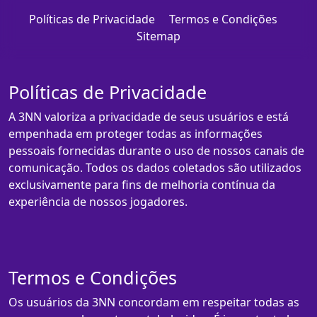
Políticas de Privacidade
Termos e Condições
Sitemap
Políticas de Privacidade
A 3NN valoriza a privacidade de seus usuários e está
empenhada em proteger todas as informações
pessoais fornecidas durante o uso de nossos canais de
comunicação. Todos os dados coletados são utilizados
exclusivamente para fins de melhoria contínua da
experiência de nossos jogadores.
Termos e Condições
Os usuários da 3NN concordam em respeitar todas as