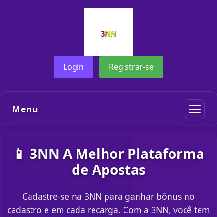
Login
Registrar-se
Menu
📱 3NN A Melhor Plataforma
de Apostas
Cadastre-se na 3NN para ganhar bônus no
cadastro e em cada recarga. Com a 3NN, você tem