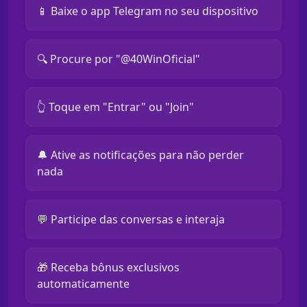
📱 Baixe o app Telegram no seu dispositivo
🔍 Procure por "@40WinOficial"
👆 Toque em "Entrar" ou "Join"
🔔 Ative as notificações para não perder
nada
💬 Participe das conversas e interaja
🎁 Receba bônus exclusivos
automaticamente