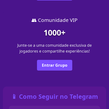
👥 Comunidade VIP
1000+
Junte-se a uma comunidade exclusiva de
jogadores e compartilhe experiências!
Entrar Grupo
📱 Como Seguir no Telegram