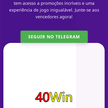
tem acesso a promoções incríveis e uma
experiência de jogo inigualável. Junte-se aos
vencedores agora!
SEGUIR NO TELEGRAM