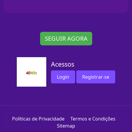
SEGUIR AGORA
Acessos
Login
Registrar-se
Políticas de Privacidade
Termos e Condições
Sitemap