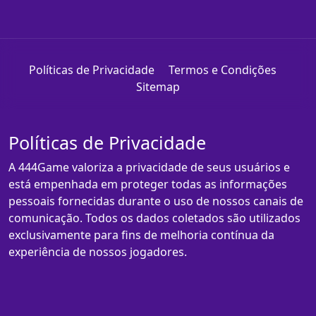
Políticas de Privacidade
Termos e Condições
Sitemap
Políticas de Privacidade
A 444Game valoriza a privacidade de seus usuários e
está empenhada em proteger todas as informações
pessoais fornecidas durante o uso de nossos canais de
comunicação. Todos os dados coletados são utilizados
exclusivamente para fins de melhoria contínua da
experiência de nossos jogadores.