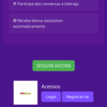
💬 Participe das conversas e interaja
🎁 Receba bônus exclusivos
automaticamente
SEGUIR AGORA
Acessos
Login
Registrar-se