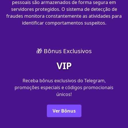
pessoais são armazenados de forma segura em
servidores protegidos. O sistema de detecção de
fraudes monitora constantemente as atividades para
identificar comportamentos suspeitos.
🎁 Bônus Exclusivos
VIP
Receba bônus exclusivos do Telegram,
promoções especiais e códigos promocionais
únicos!
Ver Bônus