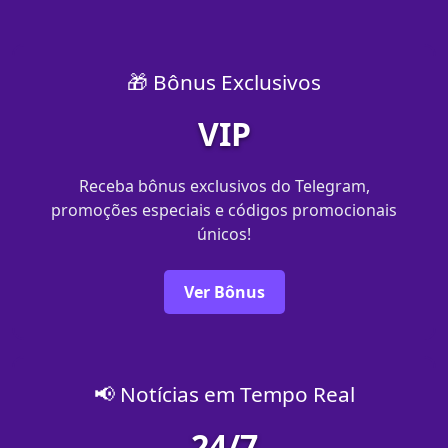
🎁 Bônus Exclusivos
VIP
Receba bônus exclusivos do Telegram,
promoções especiais e códigos promocionais
únicos!
Ver Bônus
📢 Notícias em Tempo Real
24/7