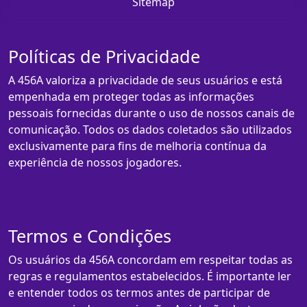
Sitemap
Políticas de Privacidade
A 456A valoriza a privacidade de seus usuários e está
empenhada em proteger todas as informações
pessoais fornecidas durante o uso de nossos canais de
comunicação. Todos os dados coletados são utilizados
exclusivamente para fins de melhoria contínua da
experiência de nossos jogadores.
Termos e Condições
Os usuários da 456A concordam em respeitar todas as
regras e regulamentos estabelecidos. É importante ler
e entender todos os termos antes de participar de