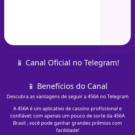
📱 Canal Oficial no Telegram!
📱 Benefícios do Canal
Descubra as vantagens de seguir a 456A no Telegram
A 456A é um aplicativo de cassino profissional e
confiável; com apenas um pouco de sorte da 456A
Brasil , você pode ganhar grandes prêmios com
facilidade!