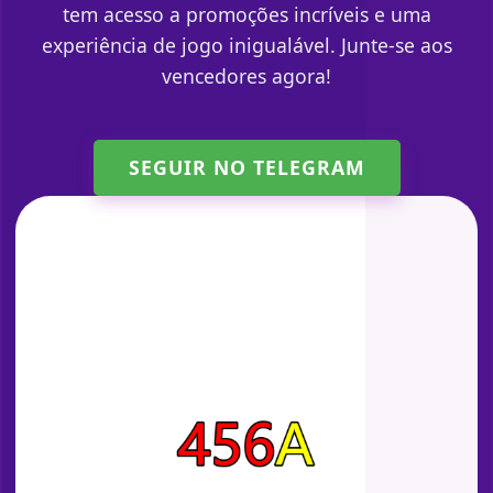
tem acesso a promoções incríveis e uma
experiência de jogo inigualável. Junte-se aos
vencedores agora!
SEGUIR NO TELEGRAM