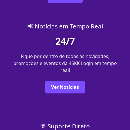
📢 Notícias em Tempo Real
24/7
Fique por dentro de todas as novidades,
promoções e eventos da 45KK Login em tempo
real!
Ver Notícias
💬 Suporte Direto