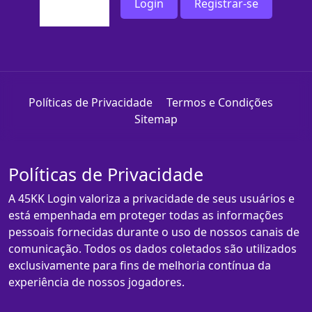
Login
Registrar-se
Políticas de Privacidade
Termos e Condições
Sitemap
Políticas de Privacidade
A 45KK Login valoriza a privacidade de seus usuários e
está empenhada em proteger todas as informações
pessoais fornecidas durante o uso de nossos canais de
comunicação. Todos os dados coletados são utilizados
exclusivamente para fins de melhoria contínua da
experiência de nossos jogadores.