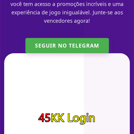
você tem acesso a promoções incríveis e uma
experiência de jogo inigualável. Junte-se aos
vencedores agora!
SEGUIR NO TELEGRAM