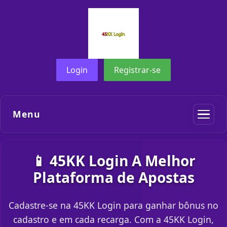
Login
Registrar-se
Menu
📱 45KK Login A Melhor
Plataforma de Apostas
Cadastre-se na 45KK Login para ganhar bônus no
cadastro e em cada recarga. Com a 45KK Login,