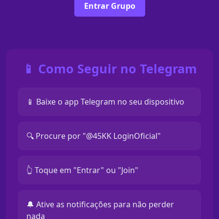
Entrar Grupo
📱 Como Seguir no Telegram
📱 Baixe o app Telegram no seu dispositivo
🔍 Procure por "@45KK LoginOficial"
👆 Toque em "Entrar" ou "Join"
🔔 Ative as notificações para não perder
nada