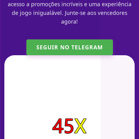
acesso a promoções incríveis e uma experiência
de jogo inigualável. Junte-se aos vencedores
agora!
SEGUIR NO TELEGRAM