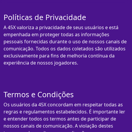
Políticas de Privacidade
A 45X valoriza a privacidade de seus usuários e está
empenhada em proteger todas as informações
pessoais fornecidas durante o uso de nossos canais de
comunicação. Todos os dados coletados são utilizados
exclusivamente para fins de melhoria contínua da
experiência de nossos jogadores.
Termos e Condições
Os usuários da 45X concordam em respeitar todas as
regras e regulamentos estabelecidos. É importante ler
e entender todos os termos antes de participar de
nossos canais de comunicação. A violação destes