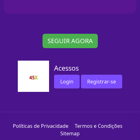
SEGUIR AGORA
Acessos
Login
Registrar-se
Políticas de Privacidade
Termos e Condições
Sitemap