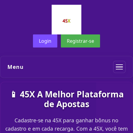
Login
Registrar-se
Menu
📱 45X A Melhor Plataforma
de Apostas
Cadastre-se na 45X para ganhar bônus no
cadastro e em cada recarga. Com a 45X, você tem