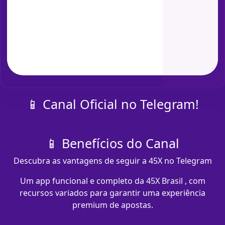
📱 Canal Oficial no Telegram!
📱 Benefícios do Canal
Descubra as vantagens de seguir a 45X no Telegram
Um app funcional e completo da 45X Brasil , com
recursos variados para garantir uma experiência
premium de apostas.