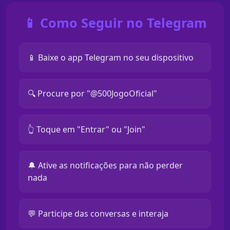
📱 Como Seguir no Telegram
📱 Baixe o app Telegram no seu dispositivo
🔍 Procure por "@500JogoOficial"
👆 Toque em "Entrar" ou "Join"
🔔 Ative as notificações para não perder
nada
💬 Participe das conversas e interaja