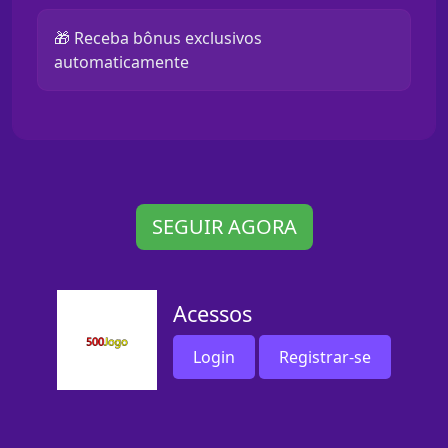
🎁 Receba bônus exclusivos
automaticamente
SEGUIR AGORA
Acessos
Login
Registrar-se