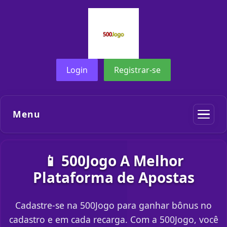
Login
Registrar-se
Menu
📱 500Jogo A Melhor
Plataforma de Apostas
Cadastre-se na 500Jogo para ganhar bônus no
cadastro e em cada recarga. Com a 500Jogo, você