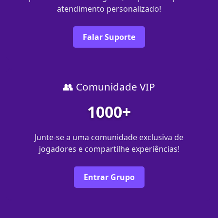
atendimento personalizado!
Falar Suporte
👥 Comunidade VIP
1000+
Junte-se a uma comunidade exclusiva de
jogadores e compartilhe experiências!
Entrar Grupo