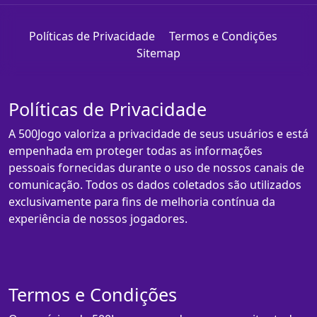
Políticas de Privacidade
Termos e Condições
Sitemap
Políticas de Privacidade
A 500Jogo valoriza a privacidade de seus usuários e está
empenhada em proteger todas as informações
pessoais fornecidas durante o uso de nossos canais de
comunicação. Todos os dados coletados são utilizados
exclusivamente para fins de melhoria contínua da
experiência de nossos jogadores.
Termos e Condições