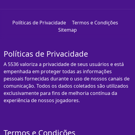
Políticas de Privacidade
Termos e Condições
Sitemap
Políticas de Privacidade
A 5536 valoriza a privacidade de seus usuários e está
empenhada em proteger todas as informações
pessoais fornecidas durante o uso de nossos canais de
comunicação. Todos os dados coletados são utilizados
exclusivamente para fins de melhoria contínua da
experiência de nossos jogadores.
Termos e Condições