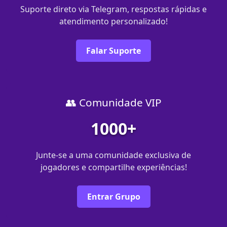
Suporte direto via Telegram, respostas rápidas e
atendimento personalizado!
Falar Suporte
👥 Comunidade VIP
1000+
Junte-se a uma comunidade exclusiva de
jogadores e compartilhe experiências!
Entrar Grupo