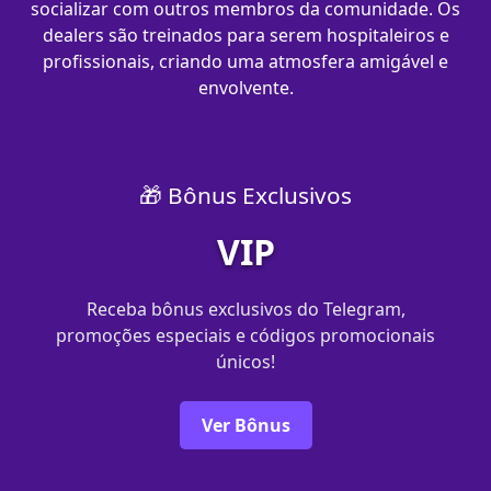
socializar com outros membros da comunidade. Os
dealers são treinados para serem hospitaleiros e
profissionais, criando uma atmosfera amigável e
envolvente.
🎁 Bônus Exclusivos
VIP
Receba bônus exclusivos do Telegram,
promoções especiais e códigos promocionais
únicos!
Ver Bônus