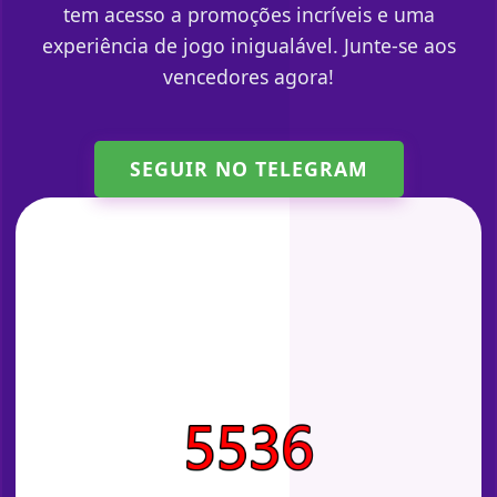
tem acesso a promoções incríveis e uma
experiência de jogo inigualável. Junte-se aos
vencedores agora!
SEGUIR NO TELEGRAM