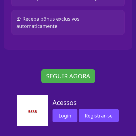
🎁 Receba bônus exclusivos
automaticamente
SEGUIR AGORA
Acessos
Login
Registrar-se