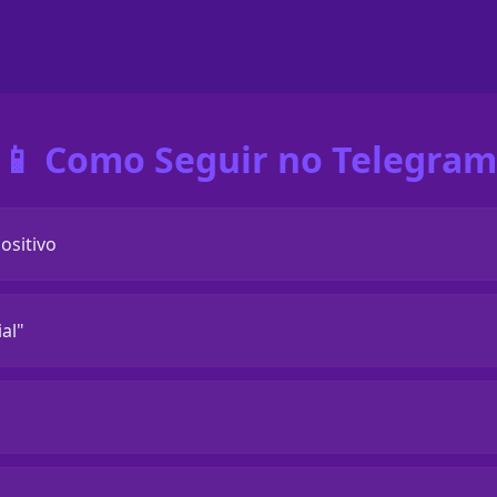
📱 Como Seguir no Telegram
ositivo
al"