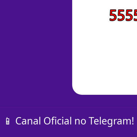
📱 Canal Oficial no Telegram!