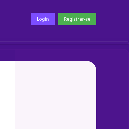
Login
Registrar-se