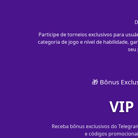
D
Participe de torneios exclusivos para usu
categoria de jogo e nível de habilidade,
seu
🎁 Bônus Exclu
VIP
Receba bônus exclusivos do Telegra
e códigos promocionai