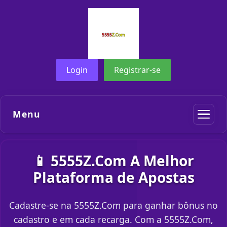
Login
Registrar-se
Menu
📱 5555Z.Com A Melhor
Plataforma de Apostas
Cadastre-se na 5555Z.Com para ganhar bônus no
cadastro e em cada recarga. Com a 5555Z.Com,