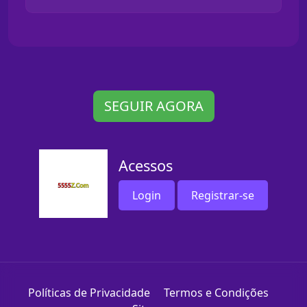
SEGUIR AGORA
Acessos
Login
Registrar-se
Políticas de Privacidade
Termos e Condições