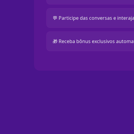
💬 Participe das conversas e interaj
🎁 Receba bônus exclusivos autom