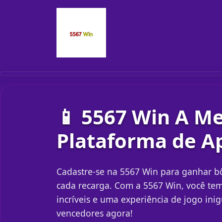
📱 5567 Win A M
Plataforma de A
Cadastre-se na 5567 Win para ganhar b
cada recarga. Com a 5567 Win, você te
incríveis e uma experiência de jogo inig
vencedores agora!