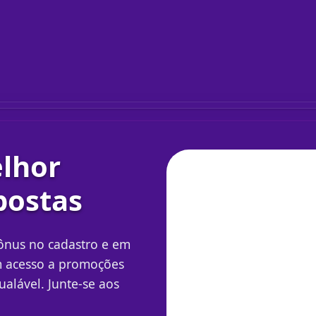
elhor
postas
ônus no cadastro e em
m acesso a promoções
ualável. Junte-se aos