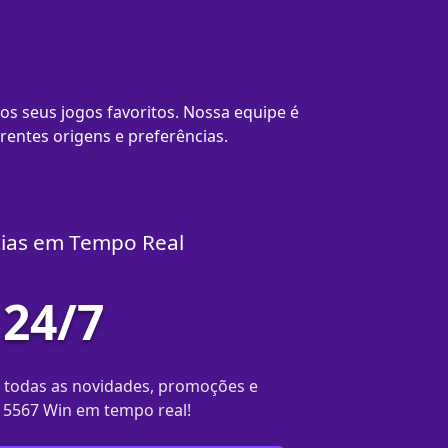
s seus jogos favoritos. Nossa equipe é
rentes origens e preferências.
cias em Tempo Real
24/7
e todas as novidades, promoções e
 5567 Win em tempo real!