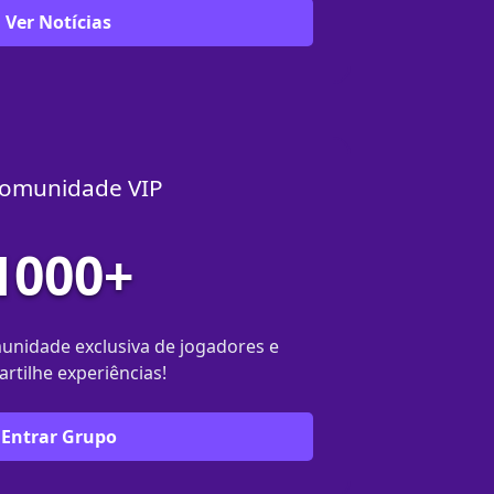
Ver Notícias
Comunidade VIP
1000+
unidade exclusiva de jogadores e
rtilhe experiências!
Entrar Grupo