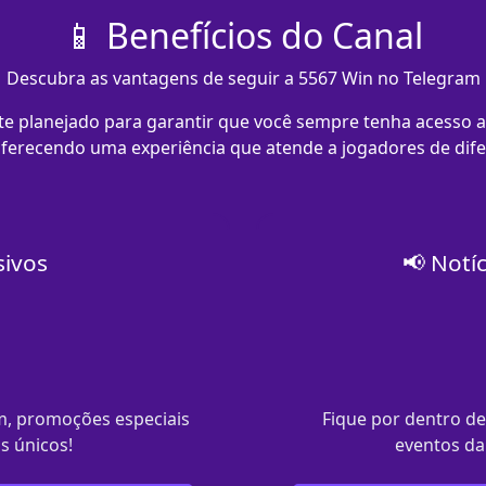
📱 Benefícios do Canal
Descubra as vantagens de seguir a 5567 Win no Telegram
e planejado para garantir que você sempre tenha acesso ao
, oferecendo uma experiência que atende a jogadores de dife
sivos
📢 Notí
m, promoções especiais
Fique por dentro d
s únicos!
eventos da