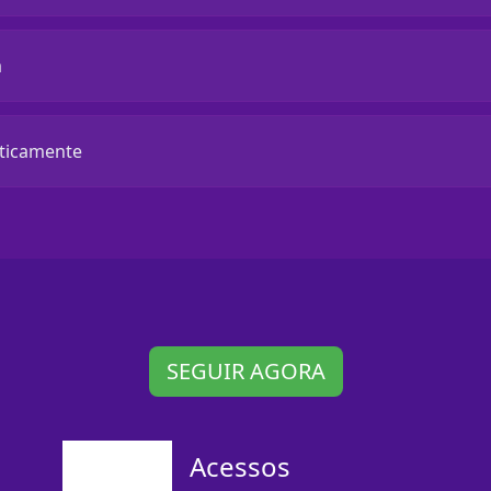
a
aticamente
SEGUIR AGORA
Acessos