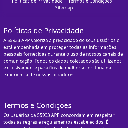
Políticas de Privacidade
Termos e Condições
Sitemap
Políticas de Privacidade
A 55933 APP valoriza a privacidade de seus usuários e
está empenhada em proteger todas as informações
pessoais fornecidas durante o uso de nossos canais de
comunicação. Todos os dados coletados são utilizados
exclusivamente para fins de melhoria contínua da
experiência de nossos jogadores.
Termos e Condições
Os usuários da 55933 APP concordam em respeitar
todas as regras e regulamentos estabelecidos. É