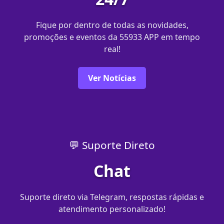
Fique por dentro de todas as novidades,
promoções e eventos da 55933 APP em tempo
real!
Ver Notícias
💬 Suporte Direto
Chat
Suporte direto via Telegram, respostas rápidas e
atendimento personalizado!