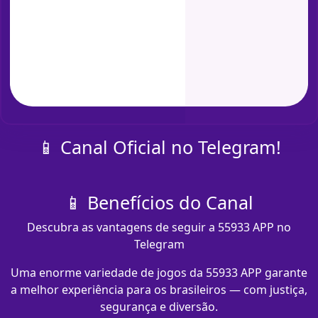
📱 Canal Oficial no Telegram!
📱 Benefícios do Canal
Descubra as vantagens de seguir a 55933 APP no
Telegram
Uma enorme variedade de jogos da 55933 APP garante
a melhor experiência para os brasileiros — com justiça,
segurança e diversão.