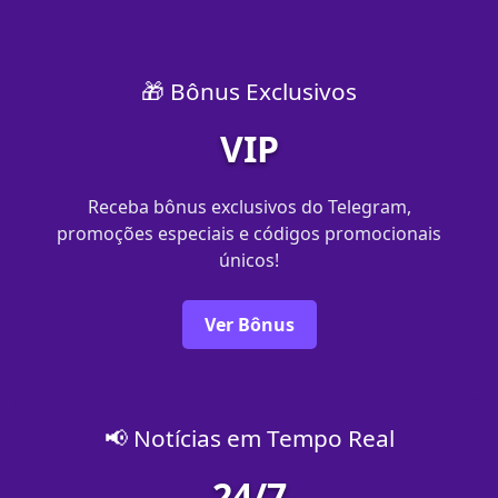
🎁 Bônus Exclusivos
VIP
Receba bônus exclusivos do Telegram,
promoções especiais e códigos promocionais
únicos!
Ver Bônus
📢 Notícias em Tempo Real
24/7