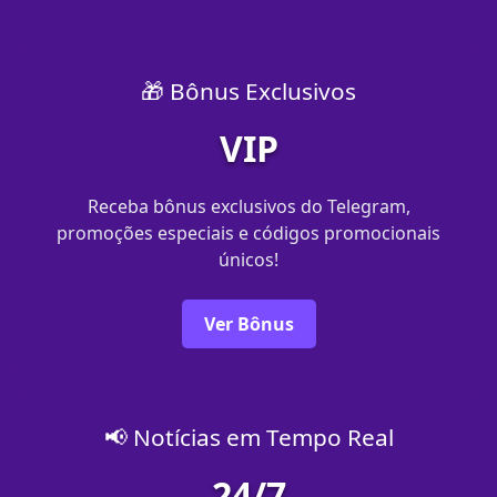
🎁 Bônus Exclusivos
VIP
Receba bônus exclusivos do Telegram,
promoções especiais e códigos promocionais
únicos!
Ver Bônus
📢 Notícias em Tempo Real
24/7