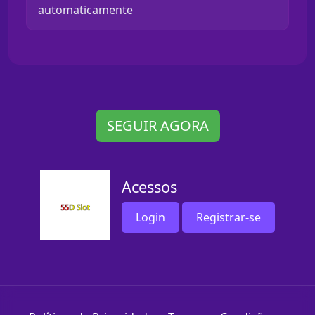
automaticamente
SEGUIR AGORA
Acessos
Login
Registrar-se