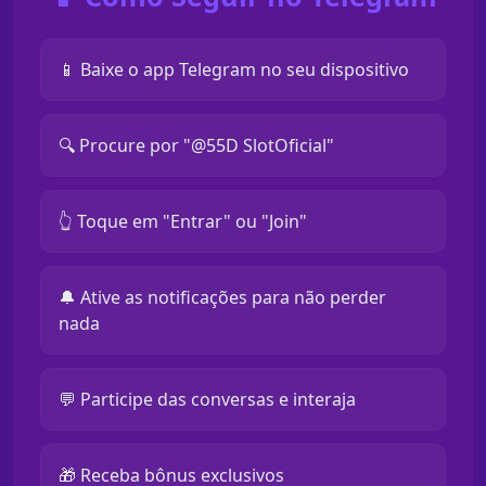
📱 Baixe o app Telegram no seu dispositivo
🔍 Procure por "@55D SlotOficial"
👆 Toque em "Entrar" ou "Join"
🔔 Ative as notificações para não perder
nada
💬 Participe das conversas e interaja
🎁 Receba bônus exclusivos