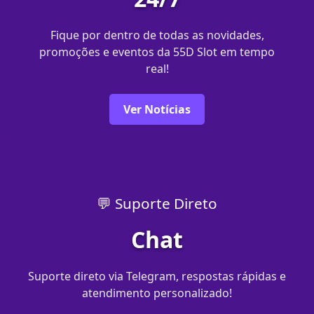
Fique por dentro de todas as novidades,
promoções e eventos da 55D Slot em tempo
real!
Ver Notícias
💬 Suporte Direto
Chat
Suporte direto via Telegram, respostas rápidas e
atendimento personalizado!