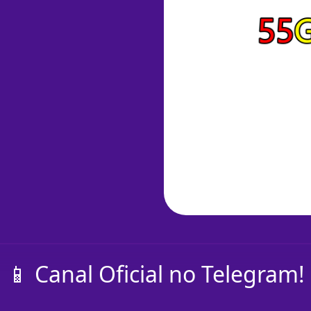
📱 Canal Oficial no Telegram!