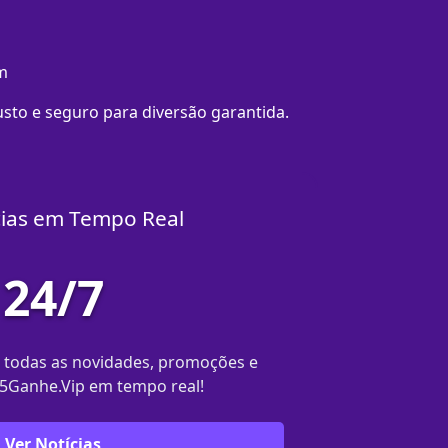
m
sto e seguro para diversão garantida.
cias em Tempo Real
24/7
e todas as novidades, promoções e
55Ganhe.Vip em tempo real!
Ver Notícias