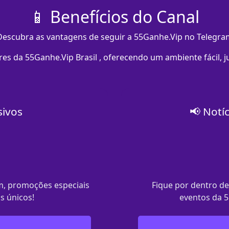
📱 Benefícios do Canal
Descubra as vantagens de seguir a 55Ganhe.Vip no Telegra
s da 55Ganhe.Vip Brasil , oferecendo um ambiente fácil, ju
sivos
📢 Notí
m, promoções especiais
Fique por dentro d
s únicos!
eventos da 