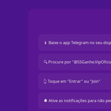
📱 Baixe o app Telegram no seu disp
🔍 Procure por "@55Ganhe.VipOficia
👆 Toque em "Entrar" ou "Join"
🔔 Ative as notificações para não p