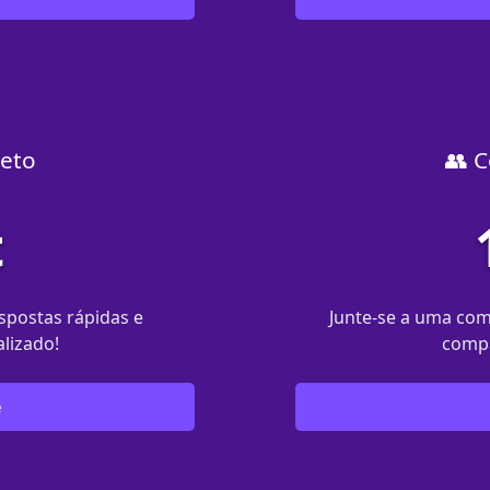
reto
👥 
t
espostas rápidas e
Junte-se a uma com
lizado!
compa
e