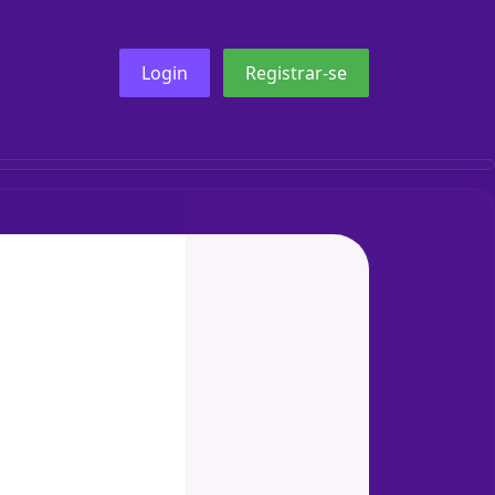
Login
Registrar-se