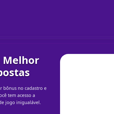
A Melhor
postas
r bônus no cadastro e
ocê tem acesso a
e jogo inigualável.