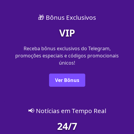
🎁 Bônus Exclusivos
VIP
Receba bônus exclusivos do Telegram,
promoções especiais e códigos promocionais
únicos!
Ver Bônus
📢 Notícias em Tempo Real
24/7