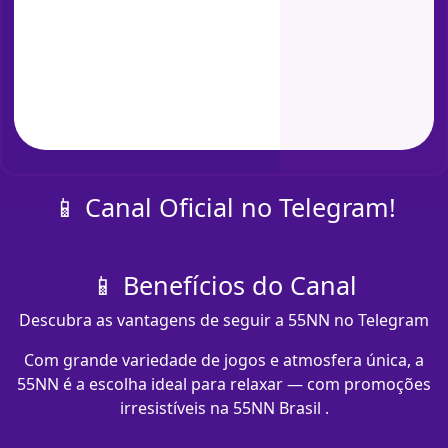
📱 Canal Oficial no Telegram!
📱 Benefícios do Canal
Descubra as vantagens de seguir a 55NN no Telegram
Com grande variedade de jogos e atmosfera única, a
55NN é a escolha ideal para relaxar — com promoções
irresistíveis na 55NN Brasil .