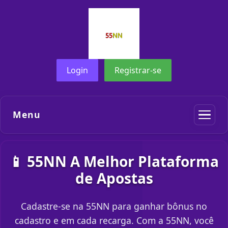
Login
Registrar-se
Menu
📱 55NN A Melhor Plataforma
de Apostas
Cadastre-se na 55NN para ganhar bônus no
cadastro e em cada recarga. Com a 55NN, você