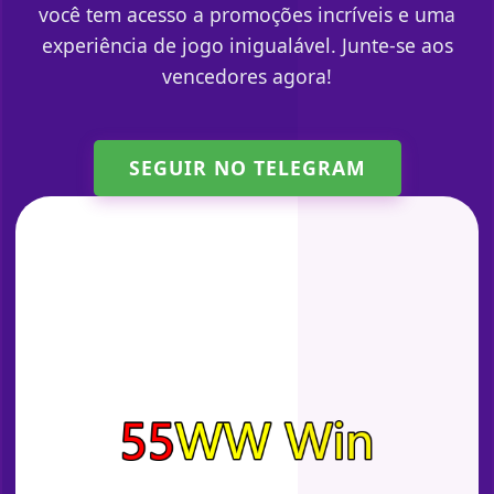
você tem acesso a promoções incríveis e uma
experiência de jogo inigualável. Junte-se aos
vencedores agora!
SEGUIR NO TELEGRAM