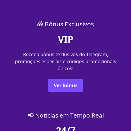
🎁 Bônus Exclusivos
VIP
Receba bônus exclusivos do Telegram,
promoções especiais e códigos promocionais
únicos!
Ver Bônus
📢 Notícias em Tempo Real
24/7