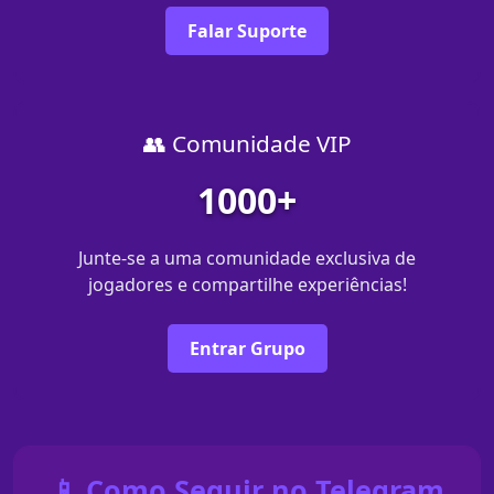
Falar Suporte
👥 Comunidade VIP
1000+
Junte-se a uma comunidade exclusiva de
jogadores e compartilhe experiências!
Entrar Grupo
📱 Como Seguir no Telegram