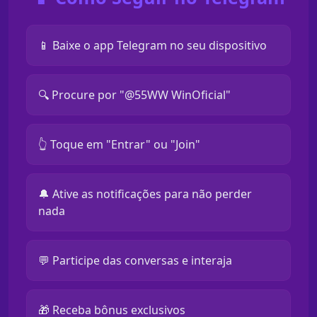
📱 Baixe o app Telegram no seu dispositivo
🔍 Procure por "@55WW WinOficial"
👆 Toque em "Entrar" ou "Join"
🔔 Ative as notificações para não perder
nada
💬 Participe das conversas e interaja
🎁 Receba bônus exclusivos