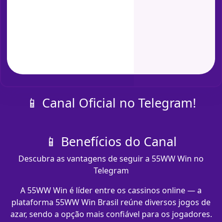
📱 Canal Oficial no Telegram!
📱 Benefícios do Canal
Descubra as vantagens de seguir a 55WW Win no
Telegram
A 55WW Win é líder entre os cassinos online — a
plataforma 55WW Win Brasil reúne diversos jogos de
azar, sendo a opção mais confiável para os jogadores.