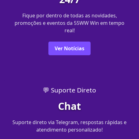
Fique por dentro de todas as novidades,
promoções e eventos da 55WW Win em tempo
real!
Ver Notícias
💬 Suporte Direto
Chat
Suporte direto via Telegram, respostas rápidas e
atendimento personalizado!