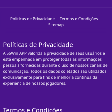
Políticas de Privacidade
Termos e Condições
Sitemap
Políticas de Privacidade
A 55Win APP valoriza a privacidade de seus usuários e
está empenhada em proteger todas as informações
pessoais fornecidas durante o uso de nossos canais de
comunicação. Todos os dados coletados são utilizados
exclusivamente para fins de melhoria contínua da
experiência de nossos jogadores.
Termos e Condições