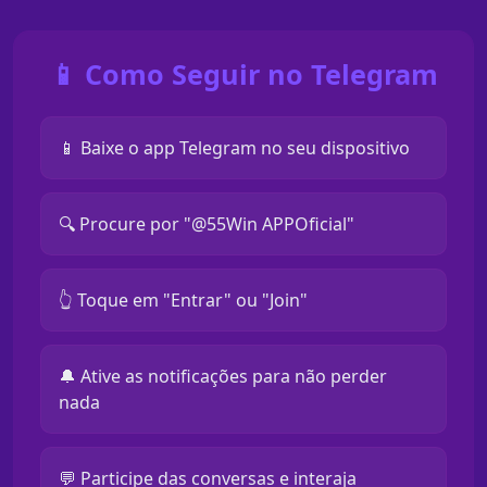
📱 Como Seguir no Telegram
📱 Baixe o app Telegram no seu dispositivo
🔍 Procure por "@55Win APPOficial"
👆 Toque em "Entrar" ou "Join"
🔔 Ative as notificações para não perder
nada
💬 Participe das conversas e interaja