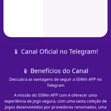
📱 Canal Oficial no Telegram!
📱 Benefícios do Canal
Descubra as vantagens de seguir a 55Win APP no
Telegram
A missão do 55Win APP com​ é oferecer uma
experiência de jogo segura, com uma vasta coleção de
jogos desenvolvidos por provedores renomados, uma