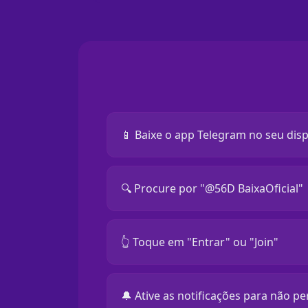
📱 Baixe o app Telegram no seu disp
🔍 Procure por "@56D BaixaOficial"
👆 Toque em "Entrar" ou "Join"
🔔 Ative as notificações para não p