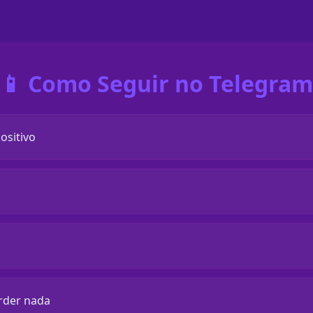
📱 Como Seguir no Telegram
ositivo
erder nada