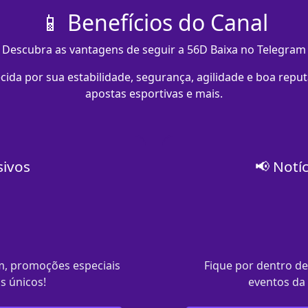
📱 Benefícios do Canal
Descubra as vantagens de seguir a 56D Baixa no Telegram
cida por sua estabilidade, segurança, agilidade e boa rep
apostas esportivas e mais.
sivos
📢 Notí
m, promoções especiais
Fique por dentro d
s únicos!
eventos da