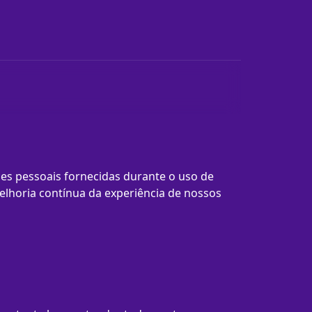
es pessoais fornecidas durante o uso de
elhoria contínua da experiência de nossos