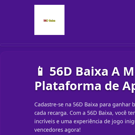
📱 56D Baixa A M
Plataforma de A
Cadastre-se na 56D Baixa para ganhar 
cada recarga. Com a 56D Baixa, você t
incríveis e uma experiência de jogo inig
vencedores agora!