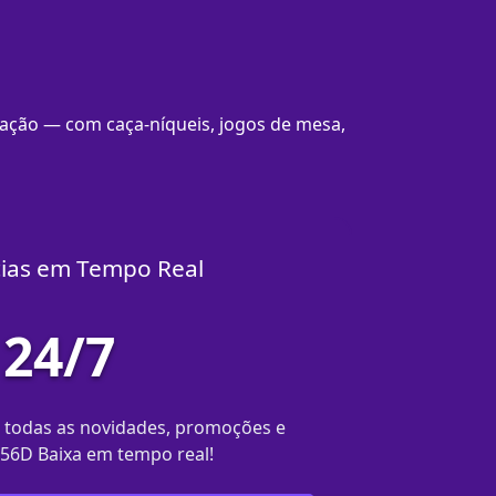
utação — com caça-níqueis, jogos de mesa,
cias em Tempo Real
24/7
e todas as novidades, promoções e
 56D Baixa em tempo real!