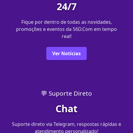
24/7
Fique por dentro de todas as novidades,
promoções e eventos da 56D.Com em tempo
real!
Ver Notícias
💬 Suporte Direto
Chat
Suporte direto via Telegram, respostas rápidas e
atendimento personalizado!