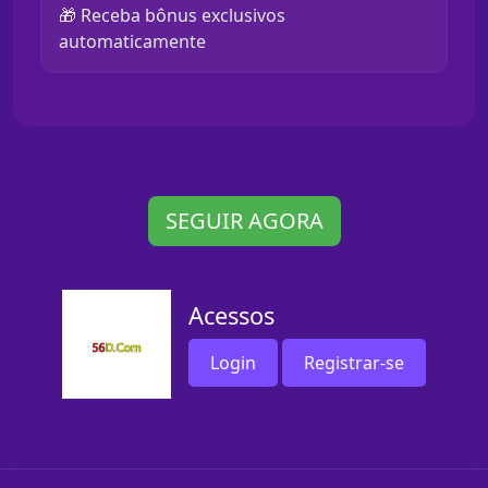
🎁 Receba bônus exclusivos
automaticamente
SEGUIR AGORA
Acessos
Login
Registrar-se