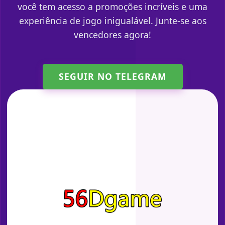
você tem acesso a promoções incríveis e uma
experiência de jogo inigualável. Junte-se aos
vencedores agora!
SEGUIR NO TELEGRAM