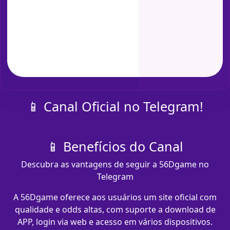
📱 Canal Oficial no Telegram!
📱 Benefícios do Canal
Descubra as vantagens de seguir a 56Dgame no
Telegram
A 56Dgame oferece aos usuários um site oficial com
qualidade e odds altas, com suporte a download de
APP, login via web e acesso em vários dispositivos.