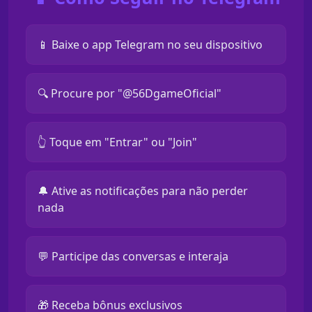
📱 Baixe o app Telegram no seu dispositivo
🔍 Procure por "@56DgameOficial"
👆 Toque em "Entrar" ou "Join"
🔔 Ative as notificações para não perder
nada
💬 Participe das conversas e interaja
🎁 Receba bônus exclusivos