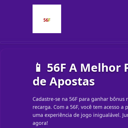
📱 56F A Melhor 
de Apostas
Cadastre-se na 56F para ganhar bônus 
recarga. Com a 56F, você tem acesso a p
uma experiência de jogo inigualável. J
agora!