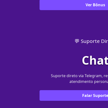
Ver Bônus
💬 Suporte Di
Cha
Suporte direto via Telegram, r
atendimento persona
Falar Suport