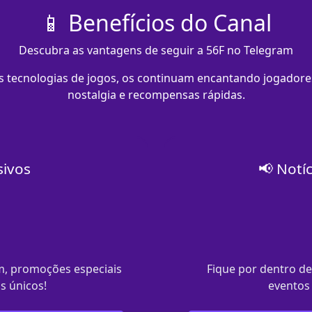
📱 Benefícios do Canal
Descubra as vantagens de seguir a 56F no Telegram
 tecnologias de jogos, os continuam encantando jogadores
nostalgia e recompensas rápidas.
sivos
📢 Notí
m, promoções especiais
Fique por dentro d
s únicos!
eventos