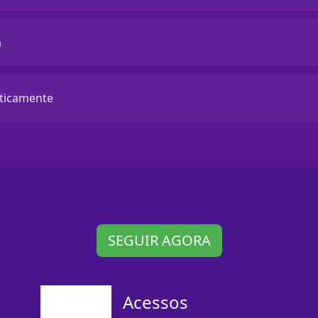
a
aticamente
SEGUIR AGORA
Acessos