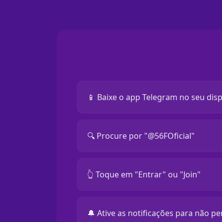
📱 Baixe o app Telegram no seu disp
🔍 Procure por "@56FOficial"
👆 Toque em "Entrar" ou "Join"
🔔 Ative as notificações para não p