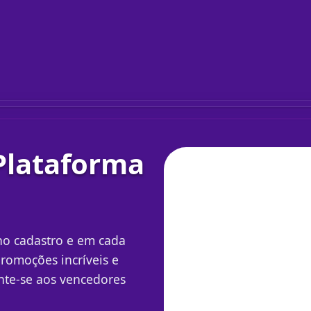
Plataforma
no cadastro e em cada
romoções incríveis e
unte-se aos vencedores