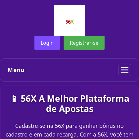
Login
Registrar-se
Menu
📱 56X A Melhor Plataforma
de Apostas
Cadastre-se na 56X para ganhar bônus no
cadastro e em cada recarga. Com a 56X, você tem