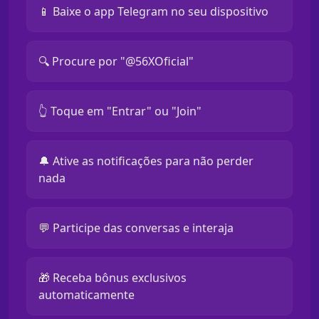
📱 Baixe o app Telegram no seu dispositivo
🔍 Procure por "@56XOficial"
👆 Toque em "Entrar" ou "Join"
🔔 Ative as notificações para não perder
nada
💬 Participe das conversas e interaja
🎁 Receba bônus exclusivos
automaticamente