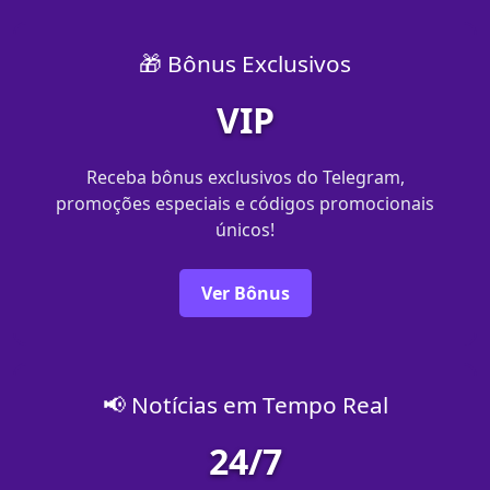
🎁 Bônus Exclusivos
VIP
Receba bônus exclusivos do Telegram,
promoções especiais e códigos promocionais
únicos!
Ver Bônus
📢 Notícias em Tempo Real
24/7