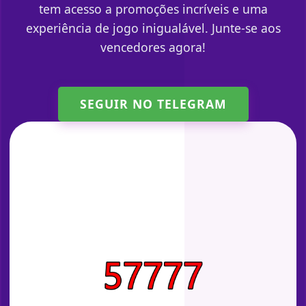
tem acesso a promoções incríveis e uma
experiência de jogo inigualável. Junte-se aos
vencedores agora!
SEGUIR NO TELEGRAM