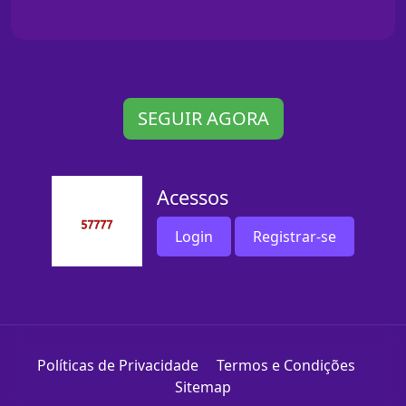
SEGUIR AGORA
Acessos
Login
Registrar-se
Políticas de Privacidade
Termos e Condições
Sitemap