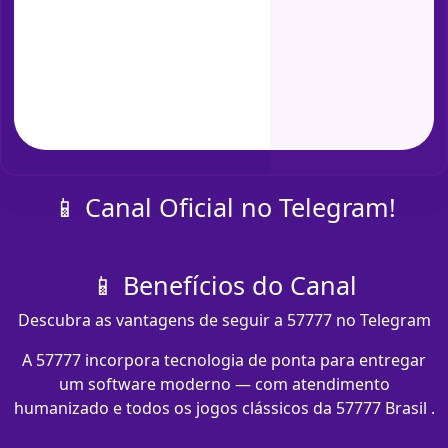
📱 Canal Oficial no Telegram!
📱 Benefícios do Canal
Descubra as vantagens de seguir a 57777 no Telegram
A 57777 incorpora tecnologia de ponta para entregar
um software moderno — com atendimento
humanizado e todos os jogos clássicos da 57777 Brasil .