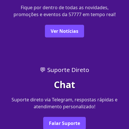
Fique por dentro de todas as novidades,
promoções e eventos da 57777 em tempo real!
Ver Notícias
💬 Suporte Direto
Chat
Suporte direto via Telegram, respostas rápidas e
atendimento personalizado!
Falar Suporte