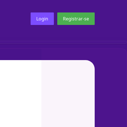
Login
Registrar-se