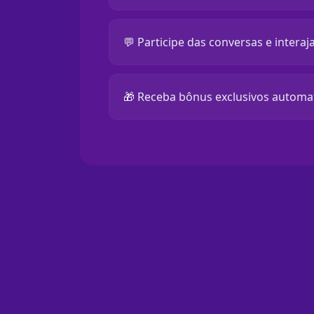
💬 Participe das conversas e interaj
🎁 Receba bônus exclusivos autom