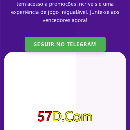
tem acesso a promoções incríveis e uma
experiência de jogo inigualável. Junte-se aos
vencedores agora!
SEGUIR NO TELEGRAM