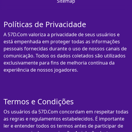
Sitemap
Políticas de Privacidade
A 57D.Com valoriza a privacidade de seus usuários e
está empenhada em proteger todas as informações
pessoais fornecidas durante o uso de nossos canais de
comunicação. Todos os dados coletados são utilizados
exclusivamente para fins de melhoria contínua da
experiência de nossos jogadores.
Termos e Condições
Os usuários da 57D.Com concordam em respeitar todas
as regras e regulamentos estabelecidos. É importante
ler e entender todos os termos antes de participar de