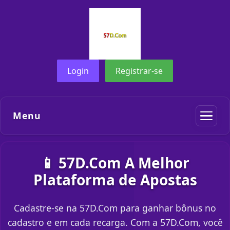
Login
Registrar-se
Menu
📱 57D.Com A Melhor
Plataforma de Apostas
Cadastre-se na 57D.Com para ganhar bônus no
cadastro e em cada recarga. Com a 57D.Com, você