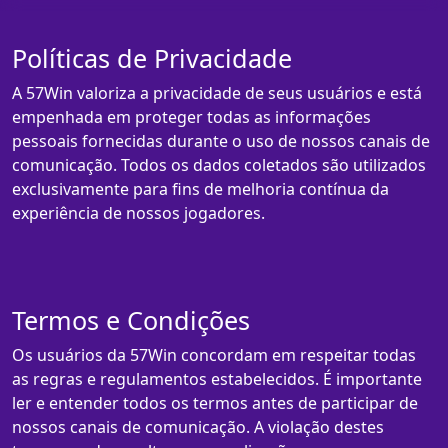
Políticas de Privacidade
A 57Win valoriza a privacidade de seus usuários e está
empenhada em proteger todas as informações
pessoais fornecidas durante o uso de nossos canais de
comunicação. Todos os dados coletados são utilizados
exclusivamente para fins de melhoria contínua da
experiência de nossos jogadores.
Termos e Condições
Os usuários da 57Win concordam em respeitar todas
as regras e regulamentos estabelecidos. É importante
ler e entender todos os termos antes de participar de
nossos canais de comunicação. A violação destes