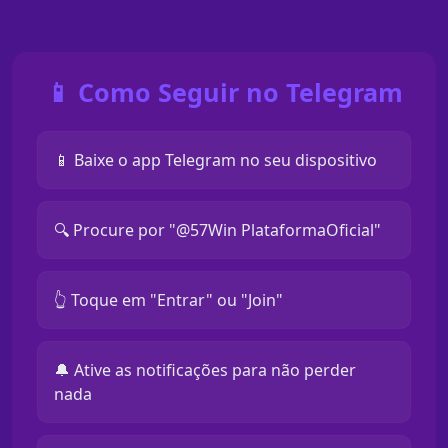
📱 Como Seguir no Telegram
📱 Baixe o app Telegram no seu dispositivo
🔍 Procure por "@57Win PlataformaOficial"
👆 Toque em "Entrar" ou "Join"
🔔 Ative as notificações para não perder
nada