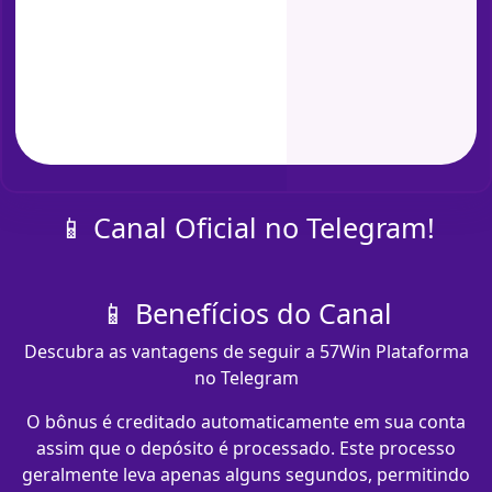
📱 Canal Oficial no Telegram!
📱 Benefícios do Canal
Descubra as vantagens de seguir a 57Win Plataforma
no Telegram
O bônus é creditado automaticamente em sua conta
assim que o depósito é processado. Este processo
geralmente leva apenas alguns segundos, permitindo