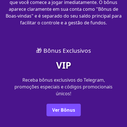
que você comece a jogar imediatamente. O bônus
aparece claramente em sua conta como "Bônus de
Boas-vindas" e é separado do seu saldo principal para
facilitar o controle e a gestão de fundos.
🎁 Bônus Exclusivos
VIP
Receba bônus exclusivos do Telegram,
promoções especiais e códigos promocionais
únicos!
Ver Bônus