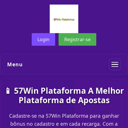
Login
Registrar-se
Menu
📱 57Win Plataforma A Melhor
Plataforma de Apostas
Cadastre-se na 57Win Plataforma para ganhar
bônus no cadastro e em cada recarga. Com a