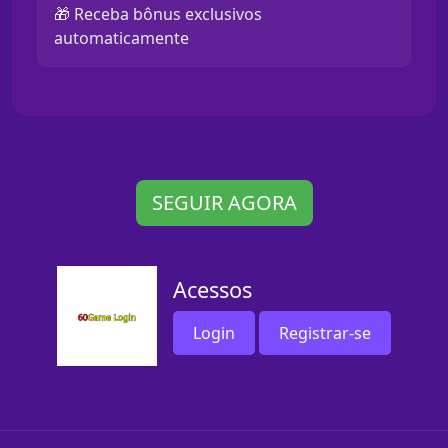
🎁 Receba bônus exclusivos
automaticamente
SEGUIR AGORA
Acessos
Login
Registrar-se